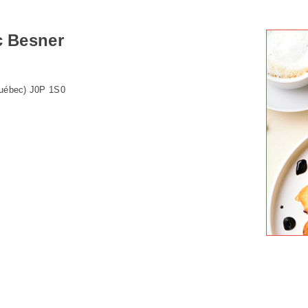
c Besner
(Québec) J0P 1S0