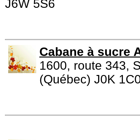
J6W 5S6
Cabane à sucre A
1600, route 343, 
(Québec) J0K 1C