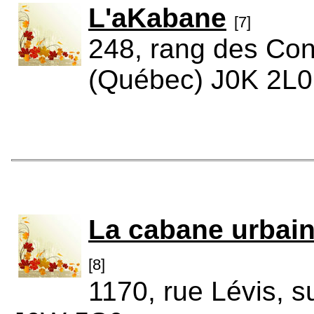
L'aKabane
[7]
248, rang des Cont
(Québec) J0K 2L0
La cabane urbaine
[8]
1170, rue Lévis, s