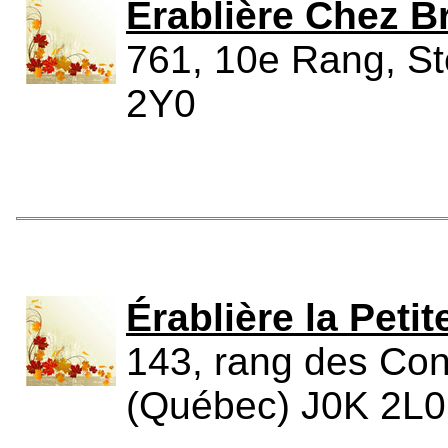
Érablière Chez 
761, 10e Rang, St
2Y0
Érablière la Peti
143, rang des Cont
(Québec) J0K 2L0