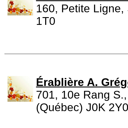
160, Petite Ligne,
1T0
Érablière A. Grég
701, 10e Rang S., 
(Québec) J0K 2Y