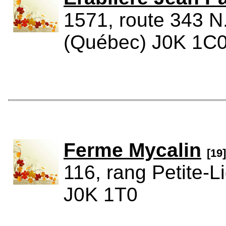
1571, route 343 N.
(Québec) J0K 1C
Ferme Mycalin
[19]
116, rang Petite-L
J0K 1T0